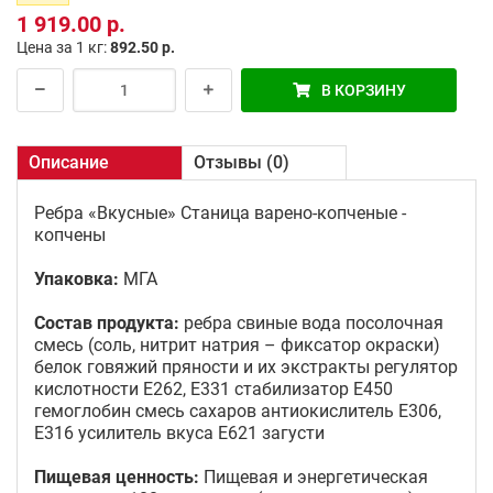
1 919.00 р.
Цена за 1 кг:
892.50 р.
В КОРЗИНУ
Описание
Отзывы (0)
Ребра «Вкусные» Станица варено-копченые -
копчены
Упаковка:
МГА
Состав продукта:
ребра свиные вода посолочная
смесь (соль, нитрит натрия – фиксатор окраски)
белок говяжий пряности и их экстракты регулятор
кислотности Е262, Е331 стабилизатор Е450
гемоглобин смесь сахаров антиокислитель Е306,
Е316 усилитель вкуса Е621 загусти
Пищевая ценность:
Пищевая и энергетическая