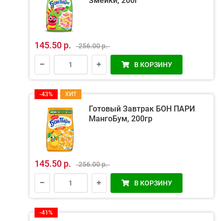
Змейки, 200г
145.50 р.
256.00 р.
В КОРЗИНУ
-43%
ХИТ
Готовый Завтрак БОН ПАРИ
МангоБум, 200гр
145.50 р.
256.00 р.
В КОРЗИНУ
-41%