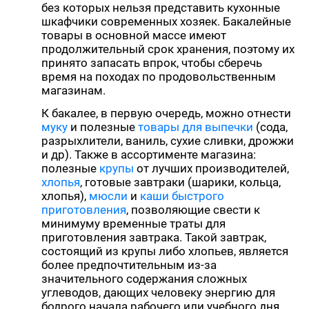
без которых нельзя представить кухонные
шкафчики современных хозяек. Бакалейные
товары в основной массе имеют
продолжительный срок хранения, поэтому их
принято запасать впрок, чтобы сберечь
время на походах по продовольственным
магазинам.
К бакалее, в первую очередь, можно отнести
муку
и полезные
товары для выпечки
(сода,
разрыхлители, ваниль, сухие сливки, дрожжи
и др). Также в ассортименте магазина:
полезные
крупы
от лучших производителей,
хлопья
, готовые завтраки (шарики, кольца,
хлопья),
мюсли
и
каши быстрого
приготовления
, позволяющие свести к
минимуму временные траты для
приготовления завтрака. Такой завтрак,
состоящий из крупы либо хлопьев, является
более предпочтительным из-за
значительного содержания сложных
углеводов, дающих человеку энергию для
бодрого начала рабочего или учебного дня.