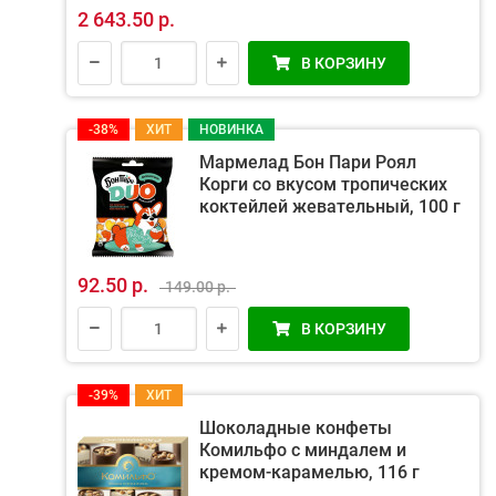
2 643.50 р.
В КОРЗИНУ
-38%
ХИТ
НОВИНКА
Мармелад Бон Пари Роял
Корги со вкусом тропических
коктейлей жевательный, 100 г
92.50 р.
149.00 р.
В КОРЗИНУ
-39%
ХИТ
Шоколадные конфеты
Комильфо с миндалем и
кремом-карамелью, 116 г