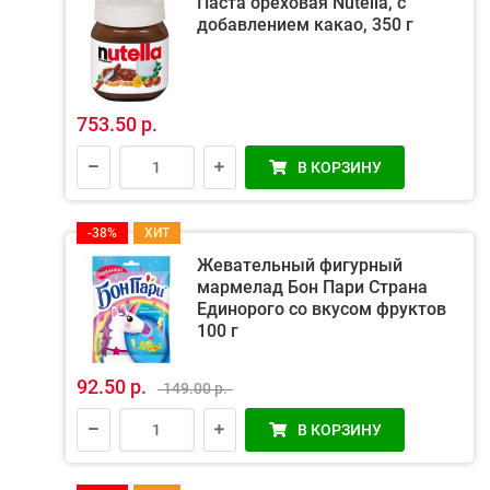
Паста ореховая Nutella, с
добавлением какао, 350 г
753.50 р.
В КОРЗИНУ
-38%
ХИТ
Жевательный фигурный
мармелад Бон Пари Страна
Единорого со вкусом фруктов
100 г
92.50 р.
149.00 р.
В КОРЗИНУ