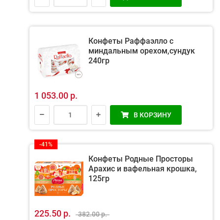
Конфеты Раффаэлло с
миндальным орехом,сундук
240гр
1 053.00 р.
В КОРЗИНУ
-41%
Конфеты Родные Просторы
Арахис и вафельная крошка,
125гр
225.50 р.
382.00 р.