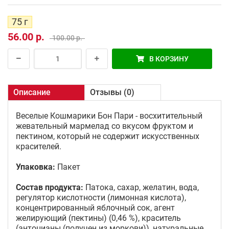
75 г
56.00 р.
100.00 р.
В КОРЗИНУ
Описание
Отзывы (0)
Веселые Кошмарики Бон Пари - восхитительный
жевательный мармелад со вкусом фруктом и
пектином, который не содержит искусственных
красителей.
Упаковка:
Пакет
Состав продукта:
Патока, сахар, желатин, вода,
регулятор кислотности (лимонная кислота),
концентрированный яблочный сок, aгент
желирующий (пектины) (0,46 %), краситель
(антоцианы (получен из моркови)), натуральные