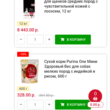
для щенков средних пород с
чувствительной кожей c
лососем, 12 кг
12 кг
8 443.00 р.
В КОРЗИНУ
-10%
Сухой корм Purina One Мини
Здоровый Вес для собак
мелких пород с индейкой и
рисом, 600 г
600 г
0
328.00 р.
364.50 р.
В КОРЗИНУ
0.00 р.