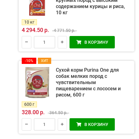
крупных пород с высоким
содержанием курицы и риса,
10 кг
10 кг
4 294.50 р.
4 771.50 р.
В КОРЗИНУ
-10%
ХИТ
Сухой корм Purina One для
собак мелких пород с
чувствительным
пищеварением с лососем и
рисом, 600 г
600 г
328.00 р.
364.50 р.
В КОРЗИНУ