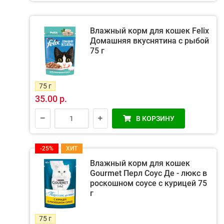
Влажный корм для кошек Felix
Домашняя вкуснятина с рыбой
75 г
75 г
35.00 р.
В КОРЗИНУ
-25%
ХИТ
Влажный корм для кошек
Gourmet Перл Соус Де - люкс в
роскошном соусе с курицей 75
г
75 г