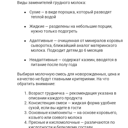
Виды заменителей грудного молока:
Сухие — в виде порошка, который разводят
●
теплой водой
Жидкие — разделены на небольшие порции,
●
нужно только подогреть
Адаптивные — очищенная от минералов коровья
●
сыворотка, ближайший аналог материнского
молока. Подходит детям до 6 месяцев
Неадаптивные — содержат казеин, вводятся в
●
питание после полу года
Выбирая молочную смесь для новорожденных, цена и
качество не будут главными критериями. На что
обратить внимание:
Возраст грудничка — рекомендация указана в
описании каждого продукта
Консистенция смеси — жидкая форма удобнее
сухой, если вы идете в гости
Основные компоненты — на основе коровьего,
козьего или соевого молока
Пресные и кисломолочные — различаются по
кислотности и белковому составу