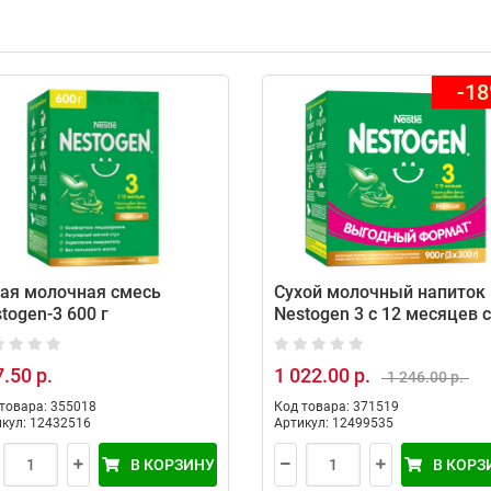
-1
ая молочная смесь
Сухой молочный напиток
togen-3 600 г
Nestogen 3 с 12 месяцев с
пребиотиками и
лактобактериями 900 г
.50 р.
1 022.00 р.
1 246.00 р.
товара: 355018
Код товара: 371519
кул: 12432516
Артикул: 12499535
В КОРЗИНУ
В КОРЗ