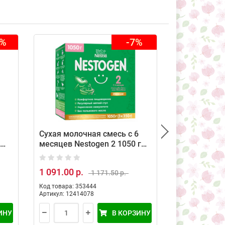
8%
-7%
Сухая молочная смесь с 6
Сухая смес
месяцев Nestogen 2 1050 г
NAN 3, 400г
Nestle
1 091.00 р.
1 014.00 р.
1 171.50 р.
Код товара: 353444
Код товара: 16
Артикул: 12414078
Артикул: 12255
ИНУ
В КОРЗИНУ