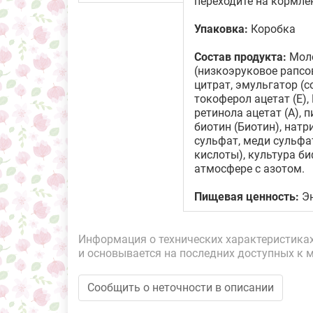
переходите на кормле
Упаковка:
Коробка
Состав продукта:
Моло
(низкоэруковое рапсо
цитрат, эмульгатор (с
токоферол ацетат (Е),
ретинола ацетат (А), 
биотин (Биотин), натр
сульфат, меди сульфа
кислоты), культура би
атмосфере с азотом.
Пищевая ценность:
Эн
Информация о технических характеристиках,
и основывается на последних доступных к 
Сообщить о неточности в описании