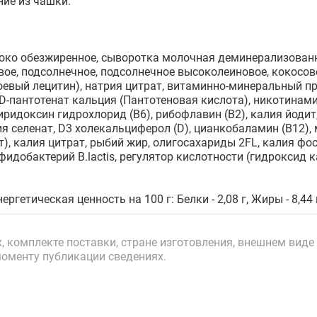
ние из чашки.
ко обезжиренное, сыворотка молочная деминерализованн
вое, подсолнечное, подсолнечное высоколеиновое, кокосов
оевый лецитин), натрия цитрат, витаминно-минеральный пре
 D-пантотенат кальция (Пантотеновая кислота), никотинами
пиридоксин гидрохлорид (В6), рибофлавин (В2), калия йодит
ия селенат, D3 холекальциферол (D), цианкобаламин (В12), 
т), калия цитрат, рыбий жир, олигосахариды 2FL, калия ф
фидобактерий B.lactis, регулятор кислотности (гидроксид
ергетическая ценность на 100 г: Белки - 2,08 г, Жиры - 8,44 г
 комплекте поставки, стране изготовления, внешнем виде 
моменту публикации сведениях.