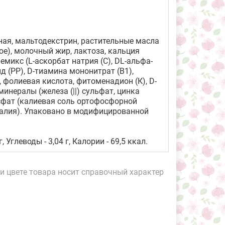
ая, мальтодекстрин, растительные масла
ое), молочный жир, лактоза, кальция
микс (L-аскорбат натрия (С), DL-альфа-
д (РР), D-тиамина мононитрат (В1),
, фолиевая кислота, фитоменадион (К), D-
минералы (железа (||) сульфат, цинка
осфат (калиевая соль ортофосфорной
 калия). Упаковано в модифицированной
, Углеводы - 3,04 г, Калории - 69,5 ккал.
и цвете товара носит справочный характер