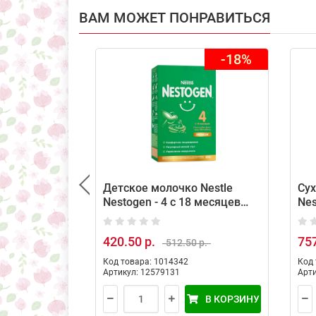
ВАМ МОЖЕТ ПОНРАВИТЬСЯ
-18%
Детское молочко Nestle
Сух
Nestogen - 4 с 18 месяцев
Nes
300 г
420.50 р.
757
512.50 р.
Код товара: 1014342
Код 
Артикул: 12579131
Арти
В КОРЗИНУ