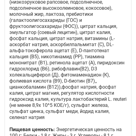
(низкоэруковое рапсовое, подсолнечное,
подсолнечное высокоолеиновое, кокосовое),
молочный жир, лактоза, пребиотики
(галактоолигосахариды (ГОС) и
фруктоолигосахариды (ФОС)), цитрат кальция,
эмульгатор (соевый лецитин), цитрат калия,
фосфат кальция, цитрат натрия, витамины (L-
аскорбат натрия, аскорбилпальмитат (С), DL-
альфа-токоферола ацетат (Е), D-пантотенат
кальция (B5), никотинамид (PP), тиамина
мононитрат (B1), ретинола ацетат (A), пиридоксин
гидрохлорид (B6), рибофлавин(B2), D3
холекальциферол (Д), фитомаменадион (К),
фолиевая кислота (В9), D-биотин (B7),,
цианкобаламин (В12)),фосфат натрия, фосфат
калия, цитрат магния, регулятор кислотности
гидроксид калия, культура лактобактерий L. reuteri
(не менее 8,9х 10^5 КОЕ/г), сульфат железа,
сульфат цинка, сульфат меди, йодид калия,
селенат натрия
Пищевая ценность:
Энергетическая ценность на
100 г: Белки - 1,8 г, Жиры - 3 г, Углеводы - 8,1 г,