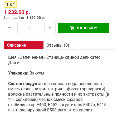
1 кг
1 232.00 р.
Цена за 1 кг:
1 120.00 р.
В КОРЗИНУ
Описание
Отзывы (0)
Шея «Запеченная» Станица- свиной деликатес.
Для и
Упаковка:
Вакуум
Состав продукта:
шея свиная вода посолочная
смесь (соль, нитрит натрия – фиксатор окраски)
волокна растительные пряности и их экстракты (в
т.ч. сельдерей) чеснок смесь сахаров
стабилизатор Е450, Е452 загуститель Е407а, Е415
агент желирующий Е508 регулятор кислот