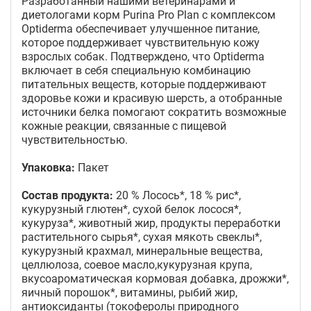
Разработанный нашими ветеринарами и
диетологами корм Purina Pro Plan с комплексом
Optiderma обеспечивает улучшенное питание,
которое поддерживает чувствительную кожу
взрослых собак. Подтверждено, что Optiderma
включает в себя специальную комбинацию
питательных веществ, которые поддерживают
здоровье кожи и красивую шерсть, а отобранные
источники белка помогают сократить возможные
кожные реакции, связанные с пищевой
чувствительностью.
Упаковка:
Пакет
Состав продукта:
20 % Лосось*, 18 % рис*,
кукурузный глютен*, сухой белок лосося*,
кукуруза*, животный жир, продукты переработки
растительного сырья*, сухая мякоть свеклы*,
кукурузный крахмал, минеральные вещества,
целлюлоза, соевое масло,кукурузная крупа,
вкусоароматическая кормовая добавка, дрожжи*,
яичный порошок*, витамины, рыбий жир,
антиоксиданты (токоферолы природного