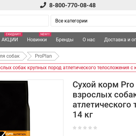
8-800-770-08-48
СКИДКИ!!!
NEW!!!
АКЦИИ
Новинки
Бренды
О нас
Доставка и о
ля собак
ProPlan
ослых собак крупных пород атлетического телосложения с к
Сухой корм Pro 
взрослых соба
атлетического 
14 кг