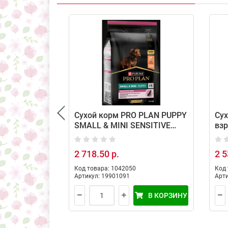
Сухой корм PRO PLAN PUPPY
Сух
SMALL & MINI SENSITIVE
взр
SKIN для щенков мелких и
пор
карликовых пород с
пищ
2 718.50 р.
2 5
чувствительной кожей с
кг
лососем, 3кг
Код товара: 1042050
Код 
Артикул: 19901091
Арти
В КОРЗИНУ