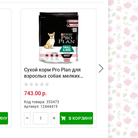
Сухой корм Pro Plan для
Сухой корм
взрослых собак мелких
SMALL & MI
пород с чувствительной
SKIN для ще
7 кг
кожей с лососем и рисом,
карликовых
743.00 р.
701.00 р.
700 г
чувствитель
лососем, 70
Код товара: 353473
Код товара: 10
Артикул: 12444419
Артикул: 19901
ИНУ
В КОРЗИНУ