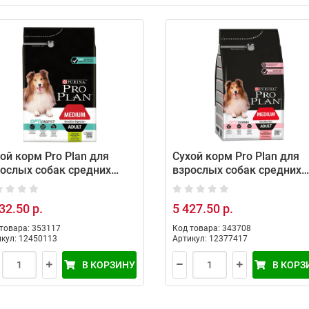
ой корм Pro Plan для
Сухой корм Pro Plan для
ослых собак средних
взрослых собак средних
од с чувствительным
пород с чувствительной
еварением с ягненком, 3
кожей со вкусом лосося, 
32.50 р.
5 427.50 р.
товара: 353117
Код товара: 343708
кул: 12450113
Артикул: 12377417
В КОРЗИНУ
В КОРЗ