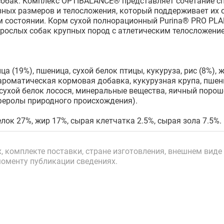
собак. Комплекс OPTIBALANCE® представляет сочетание с
зных размеров и телосложения, который поддерживает их 
м состоянии. Корм сухой полнорационный Purina® PRO PLAN®
ослых собак крупных пород с атлетическим телосложением
ца (19%), пшеница, сухой белок птицы, кукуруза, рис (8%),
ароматическая кормовая добавка, кукурузная крупа, пшен
 сухой белок лосося, минеральные вещества, яичный порош
феролы природного происхождения).
лок 27%, жир 17%, сырая клетчатка 2.5%, сырая зола 7.5%.
 комплекте поставки, стране изготовления, внешнем виде 
моменту публикации сведениях.