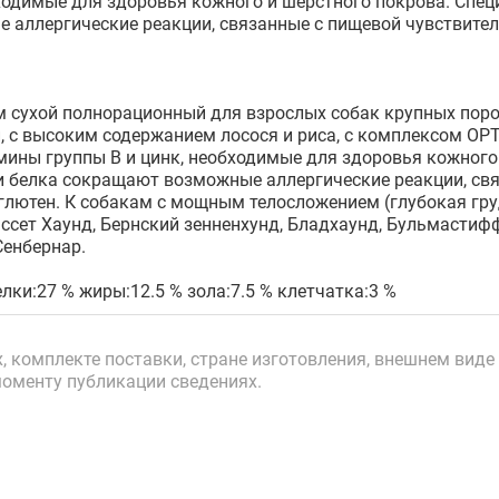
бходимые для здоровья кожного и шерстного покрова. Спе
аллергические реакции, связанные с пищевой чувствите
 сухой полнорационный для взрослых собак крупных поро
, с высоким содержанием лосося и риса, с комплексом O
тамины группы В и цинк, необходимые для здоровья кожног
 белка сокращают возможные аллергические реакции, свя
лютен. К собакам с мощным телосложением (глубокая гру
Бассет Хаунд, Бернский зенненхунд, Бладхаунд, Бульмасти
Сенбернар.
лки:27 % жиры:12.5 % зола:7.5 % клетчатка:3 %
 комплекте поставки, стране изготовления, внешнем виде 
моменту публикации сведениях.