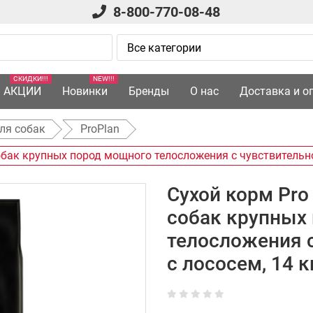
8-800-770-08-48
СКИДКИ!!!
NEW!!!
АКЦИИ
Новинки
Бренды
О нас
Доставка и о
ля собак
ProPlan
обак крупных пород мощного телосложения с чувствительно
Сухой корм Pro
собак крупных
телосложения 
с лососем, 14 к