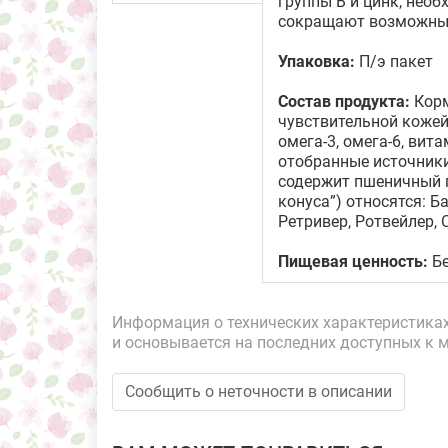
группы В и цинк, нео
сокращают возможные 
Упаковка:
П/э пакет
Состав продукта:
Корм
чувствительной кожей
омега-3, омега-6, ви
отобранные источники
содержит пшеничный г
конуса”) относятся: 
Ретривер, Ротвейлер, 
Пищевая ценность:
Бе
Информация о технических характеристиках,
и основывается на последних доступных к 
Сообщить о неточности в описании