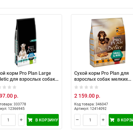
ой корм Pro Plan Large
Сухой корм Pro Plan для
letic для взрослых собак
взрослых собак мелких
упных пород мощного
пород с говядиной, 2.5 кг
лосложения с
97.00 р.
2 159.00 р.
ствительной кожей, с
енком, 14 кг
товара: 333778
Код товара: 346047
кул: 12366945
Артикул: 12414092
В КОРЗИНУ
В КОРЗ