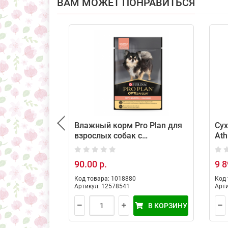
ВАМ МОЖЕТ ПОНРАВИТЬСЯ
Влажный корм Pro Plan для
Сух
взрослых собак с
Ath
чувствительным
кр
пищеварением с лососем в
те
90.00 р.
9 8
соусе, 85 г
чув
ягн
Код товара: 1018880
Код 
Артикул: 12578541
Арти
В КОРЗИНУ