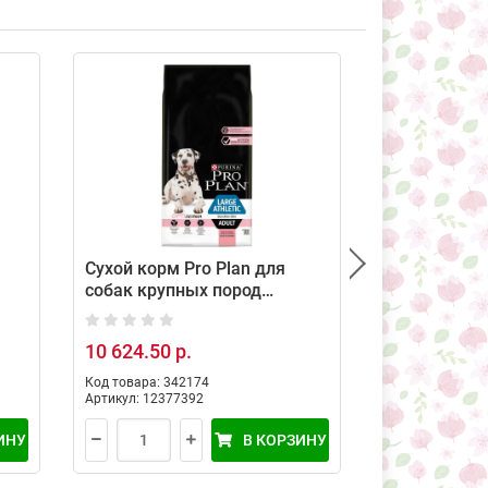
Сухой корм Pro Plan для
Сухой корм 
собак крупных пород
взрослых со
атлетически сложенных с
крупных по
чувствительной кожей с
содержание
10 624.50 р.
1 839.50 р.
лососем, 14 кг
рисом, 3.8 к
Код товара: 342174
Код товара: 34
Артикул: 12377392
Артикул: 12386
ИНУ
В КОРЗИНУ