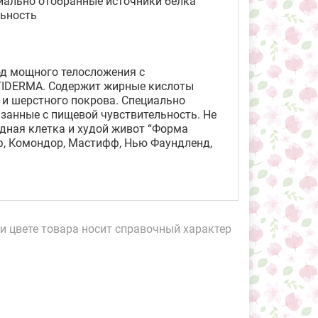
циально отобранные источники белка
льность
д мощного телосложения с
PTIDERMA. Содержит жирные кислоты
о и шерстного покрова. Специально
занные с пищевой чувствительность. Не
дная клетка и худой живот “Форма
фф, Комондор, Мастифф, Нью Фаундленд,
и цвете товара носит справочный характер