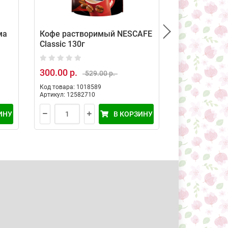
ма
Кофе растворимый NESCAFE
Кофе раств
Classic 130г
Classic 500г
300.00 р.
1 029.50 р.
529.00 р.
Код товара: 1018589
Код товара: 10
Артикул: 12582710
Артикул: 12582
ИНУ
В КОРЗИНУ