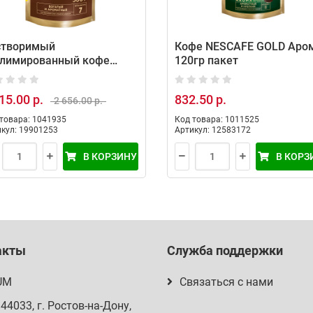
створимый
Кофе NESCAFE GOLD Аро
блимированный кофе
120гр пакет
cafe Gold 500 г
15.00 р.
832.50 р.
2 656.00 р.
товара: 1041935
Код товара: 1011525
кул: 19901253
Артикул: 12583172
В КОРЗИНУ
В КОРЗ
акты
Служба поддержки
UM
Связаться с нами
344033
, г.
Ростов-на-Дону
,