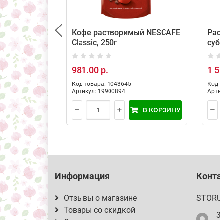
Кофе растворимый NESCAFE
Ра
Classic, 250г
су
Nes
981.00 р.
1 5
Код товара: 1043645
Код 
Артикул: 19900894
Арти
В КОРЗИНУ
Информация
Конт
Отзывы о магазине
STOR
Товары со скидкой