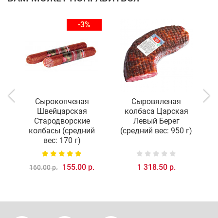
-3%
Сырокопченая
Сыровяленая
С
Швейцарская
колбаса Царская
Стародворские
Левый Берег
колбасы (средний
(средний вес: 950 г)
вес: 170 г)
155.00 р.
1 318.50 р.
160.00 р.