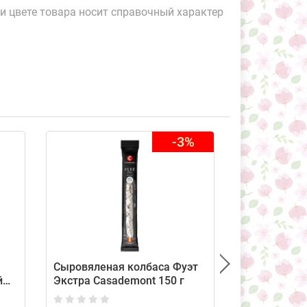
и цвете товара носит справочный характер
-3%
Сыровяленая колбаса Фуэт
Сырокопчен
й
Экстра Casademont 150 г
Престижная
(средний вес