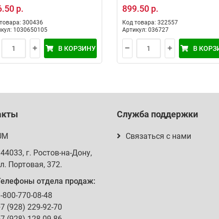
.50 р.
899.50 р.
товара: 300436
Код товара: 322557
кул: 1030650105
Артикул: 036727
В КОРЗИНУ
В КОРЗ
акты
Служба поддержки
UM
Связаться с нами
344033
, г.
Ростов-на-Дону
,
л. Портовая, 372
.
Телефоны отдела продаж:
-800-770-08-48
7 (928) 229-92-70
7 (928) 128-09-86