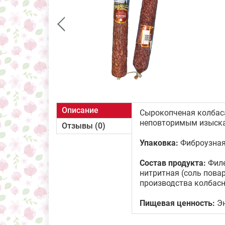
Описание
Сырокопченая колбас
неповторимым изыска
Отзывы (0)
Упаковка:
Фиброузная
Состав продукта:
Филе
нитритная (соль пова
производства колбас
Пищевая ценность:
Эн