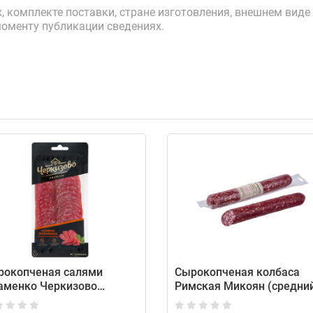
 комплекте поставки, стране изготовления, внешнем виде 
моменту публикации сведениях.
рокопченая салями
Сырокопченая колбаса
аменко Черкизово
Римская Микоян (средни
едний вес: 100 г)
вес: 600 г)