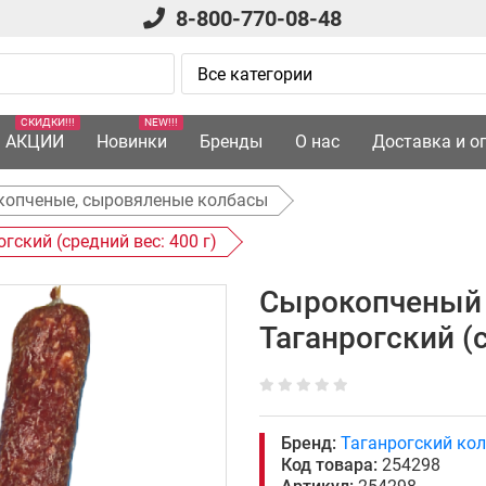
8-800-770-08-48
СКИДКИ!!!
NEW!!!
АКЦИИ
Новинки
Бренды
О нас
Доставка и о
копченые, сыровяленые колбасы
ский (средний вес: 400 г)
Сырокопченый 
Таганрогский (с
Бренд:
Таганрогский ко
Код товара:
254298