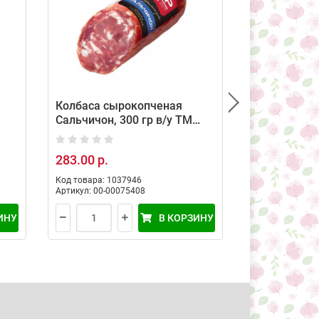
Колбаса сырокопченая
Сырокопчен
Сальчичон, 300 гр в/у ТМ
Классическ
Мясницкий ряд
Черкизово 7
283.00 р.
156.00 р.
Код товара: 1037946
Код товара: 37
Артикул: 00-00075408
Артикул: 10313
ИНУ
В КОРЗИНУ