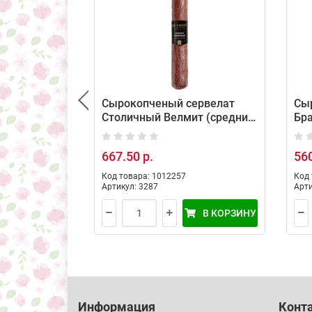
Сырокопченый сервелат
Сы
Столичный Велмит (средний
Бр
вес: 500 г)
(ср
667.50 р.
560
Код товара: 1012257
Код 
Артикул: 3287
Арти
В КОРЗИНУ
Информация
Конт