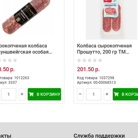
рокопченая колбаса
Колбаса сырокопченая
ауншвейгская особая
Прошутто, 200 гр ТМ
едний вес: 500 г)
Мясницкий ряд
.50 р.
201.50 р.
товара: 1012263
Код товара: 1037298
кул: 3337
Артикул: 00-00068513
В КОРЗИНУ
В КОРЗ
акты
Служба поддержки