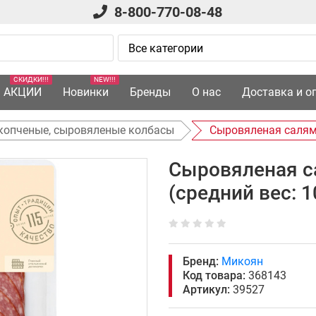
8-800-770-08-48
СКИДКИ!!!
NEW!!!
АКЦИИ
Новинки
Бренды
О нас
Доставка и о
копченые, сыровяленые колбасы
Сыровяленая салями
Сыровяленая с
(средний вес: 1
Бренд:
Микоян
Код товара:
368143
Артикул:
39527