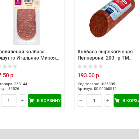
ровяленая колбаса
Колбаса сырокопченая
ошутто Итальяно Микоян
Пепперони, 200 гр ТМ
едний вес: 100 г)
Мясницкий ряд
.50 р.
193.00 р.
товара: 368144
Код товара: 1036805
кул: 39526
Артикул: 00-00068512
В КОРЗИНУ
В КОРЗ