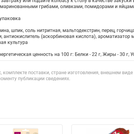
завтраку или подайте колбасу к столу в качестве закуски 
 маринованными грибами, оливками, помидорами и яйцам
упаковка
ина, шпик, соль нитритная, мальтодекстрин, перец, горчица
, антиокислитель (аскорбиновая кислота), ароматизатор м
вая культура
ергетическая ценность на 100 г: Белки - 22 г, Жиры - 30 г, У
 комплекте поставки, стране изготовления, внешнем виде 
моменту публикации сведениях.