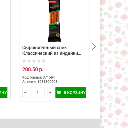
Сырокопченый снек
Колбаса Ит
Классический из индейки
Салями с/к 
Черкизово 70 г
Ближние Го
208.50 р.
271.50 р.
Код товара: 371594
Код товара: 10
Артикул: 1031300608
Артикул: 4868
ИНУ
В КОРЗИНУ