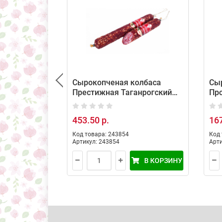
Сырокопченая колбаса
Сы
Престижная Таганрогский
Пр
(средний вес: 400 г)
(ср
453.50 р.
167
Код товара: 243854
Код 
Артикул: 243854
Арти
В КОРЗИНУ