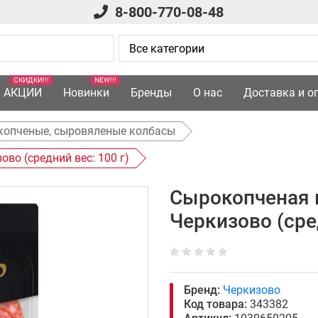
8-800-770-08-48
СКИДКИ!!!
NEW!!!
АКЦИИ
Новинки
Бренды
О нас
Доставка и о
копченые, сыровяленые колбасы
во (средний вес: 100 г)
Сырокопченая 
Черкизово (сред
Бренд:
Черкизово
Код товара:
343382