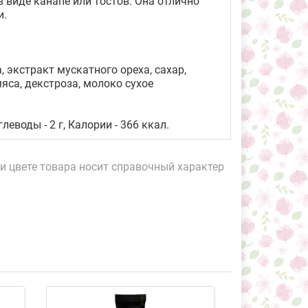
в виде канапе или тостов. Она отлично
и.
, экстракт мускатного ореха, сахар,
яса, декстроза, молоко сухое
глеводы - 2 г, Калории - 366 ккал.
и цвете товара носит справочный характер