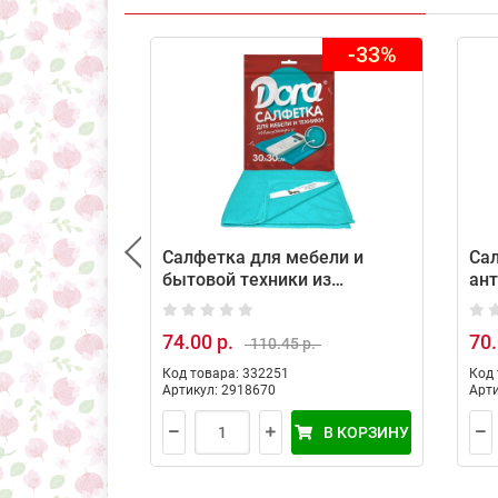
-33%
Салфетка для мебели и
Са
бытовой техники из
ант
микрофибры Dora, 30 х 30
шт
см, 1 шт
74.00 р.
70.
110.45 р.
Код товара: 332251
Код 
Артикул: 2918670
Арти
В КОРЗИНУ