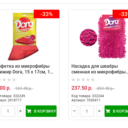
-33%
-3
лфетка из микрофибры
Насадка для швабры
ижир Dora, 15 х 17см, 1
сменная из микрофибры
(шенилл) Dora, 12 х 42 см,
шт
00 р.
237.50 р.
104.48 р.
354.48 р.
товара: 332249
Код товара: 332244
кул: 2918717
Артикул: 7030411
В КОРЗИНУ
В КОРЗ