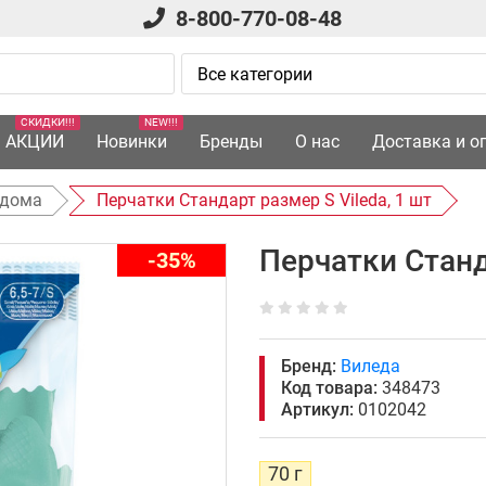
8-800-770-08-48
СКИДКИ!!!
NEW!!!
АКЦИИ
Новинки
Бренды
О нас
Доставка и о
 дома
Перчатки Стандарт размер S Vileda, 1 шт
Перчатки Станд
-35%
Бренд:
Виледа
Код товара:
348473
Артикул:
0102042
70 г