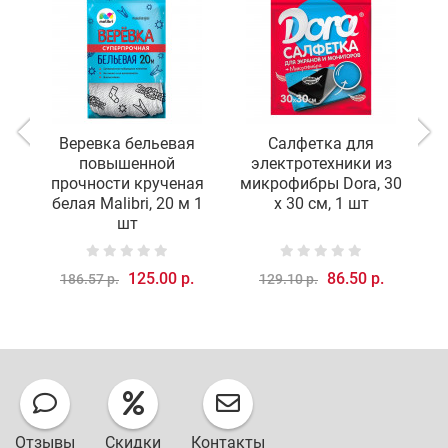
Веревка бельевая
Салфетка для
повышенной
электротехники из
прочности крученая
микрофибры Dora, 30
белая Malibri, 20 м 1
х 30 см, 1 шт
м
шт
125.00 р.
86.50 р.
186.57 р.
129.10 р.
Отзывы
Скидки
Контакты