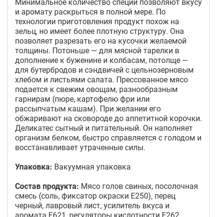
Минимальное количество специй позволяют вкусу
и аромату раскрыться в полной мере. По
технологии приготовления продукт похож на
зельц, но имеет более плотную структуру. Она
позволяет разрезать его на кусочки желаемой
толщины. Потоньше — для мясной тарелки в
дополнение к буженине и колбасам, потолще —
для бутербродов и сэндвичей с цельнозерновым
хлебом и листьями салата. Прессованное мясо
подается к свежим овощам, разнообразным
гарнирам (пюре, картофелю фри или
рассыпчатым кашам). При желании его
обжаривают на сковороде до аппетитной корочки.
Деликатес сытный и питательный. Он наполняет
организм белком, быстро справляется с голодом и
восстанавливает утраченные силы.
Упаковка:
Вакуумная упаковка
Состав продукта:
Мясо голов свиных, посолочная
смесь (соль, фиксатор окраски Е250), перец
черный, лавровый лист, усилитель вкуса и
аромата Е621, регуляторы кислотности Е262,