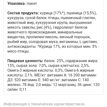
Упаковка:
пакет
Состав продукта:
курица (17%*), пшеница (15,5%),
кукуруза, сухой белок птицы, пшеничный глютен,
животный жир, кукурузная крупа, высушенная
мякоть свеклы, рис (4%), гидролизат белков
животного происхождения, минеральные
вещества, пропиленгликоль, яичный порошок,
рыбий жир, солодовая мука, витамины, L-цистеин,
антиоксиданты. *Курица 17%, из которых мин. 5% -
мясо птицы.
Пищевая ценность:
белок: 25%, содержание жира:
15%, сырая зола: 7,0%, сырая клетчатка: 2,5%,
Омега-3 жирные кислоты: 0,3%, Омега-6 жирные
кислоты: 2,1%. МЕ/кг: витамин А: 16 200 витамин
Д3: 520 витамин E: 540 мг/кг: витамин C: 140
железо: 78 йод: 2,0 медь: 12 марганец: 36 цинк: 120
селен: 0,11.
Информация о технических характеристиках,