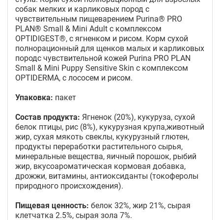
собак мелких и карликовых пород с
чувствительным пищеварением Purina® PRO
PLAN® Small & Mini Adult с комплексом
OPTIDIGEST®, с ягненком и рисом. Корм сухой
полнорационный для щенков малых и карликовых
породс чувствительной кожей Purina PRO PLAN
Small & Mini Puppy Sensitive Skin с комплексом
OPTIDERMA, с лососем и рисом.
Упаковка:
пакет
Состав продукта:
Ягненок (20%), кукуруза, сухой
белок птицы, рис (8%), кукурузная крупа,животный
жир, сухая мякоть свеклы, кукурузный глютен,
продукты переработки растительного сырья,
минеральные вещества, яичный порошок, рыбий
жир, вкусоароматическая кормовая добавка,
дрожжи, витамины, антиоксиданты (токоферолы
природного происхождения).
Пищевая ценность:
белок 32%, жир 21%, сырая
клетчатка 2.5%, сырая зола 7%.