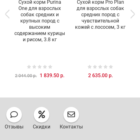
Сухой корм Purina
Сухой корм Pro Plan
С
One для взрослых
для взрослых собак
д
собак средних и
средних пород с
крупных пород с
чувствительной
в
высоким
кожей с лососем, 3 кг
содержанием курицы
и рисом, 3.8 кг
1 839.50 р.
2 635.00 р.
2 044.00 р.
Отзывы
Скидки
Контакты