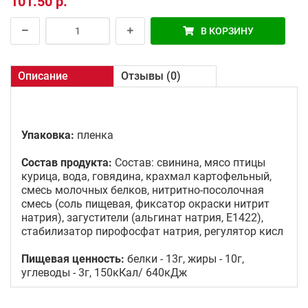
101.50 р.
В КОРЗИНУ
Описание
Отзывы (0)
Упаковка:
пленка
Состав продукта:
Состав: свинина, мясо птицы
курица, вода, говядина, крахмал картофельный,
смесь молочных белков, нитритно-посолочная
смесь (соль пищевая, фиксатор окраски нитрит
натрия), загустители (альгинат натрия, Е1422),
стабилизатор пирофосфат натрия, регулятор кисл
Пищевая ценность:
белки - 13г, жиры - 10г,
углеводы - 3г, 150кКал/ 640кДж