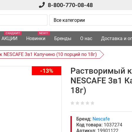
8-800-770-08-48
СКИДКИ!!!
NEW!!!
АКЦИИ
Новинки
Бренды
О нас
Доставка и о
 NESCAFE 3в1 Капучино (10 порций по 18г)
Растворимый к
-13%
NESCAFE 3в1 Ка
18г)
Бренд:
Nescafe
Код товара:
1037274
Артикул:
19901122