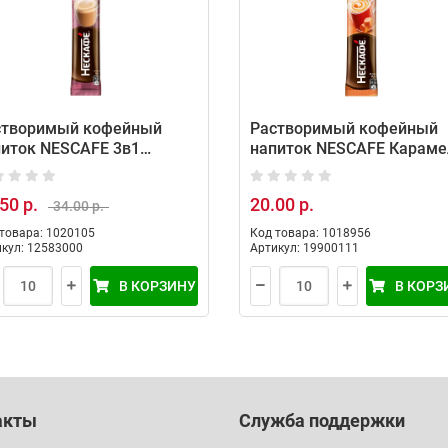
створимый кофейный
Растворимый кофейный
питок NESCAFE 3в1
напиток NESCAFE Караме
учино (10 порций по 18г)
(10 порций по 14,5г)
50 р.
20.00 р.
34.00 р.
товара: 1020105
Код товара: 1018956
кул: 12583000
Артикул: 19900111
В КОРЗИНУ
В КОРЗ
акты
Служба поддержки