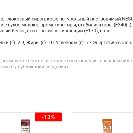
р, глюкозный сироп, кофе натуральный растворимый NESC
е сухое молоко, ароматизаторы, стабилизаторы (E340(ii), E3
чный белок, агент антислеживающий (Е170), соль.
лки (г): 2.9, Жиры (г): 10, Углеводы (г): 77 Энергетическая 
 комплекте поставки, стране изготовления, внешнем виде 
моменту публикации сведениях.
-13%