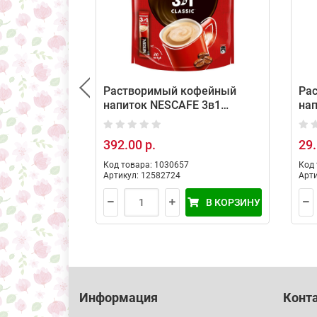
Растворимый кофейный
Ра
напиток NESCAFE 3в1
на
Классик (20 порций по 14.5г)
Кап
392.00 р.
29.
Код товара: 1030657
Код 
Артикул: 12582724
Арти
В КОРЗИНУ
Информация
Конт