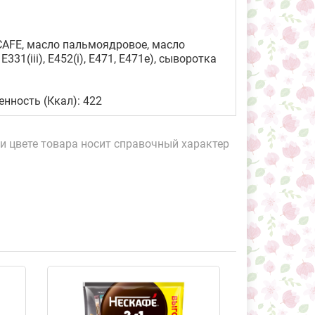
AFE, масло пальмоядровое, масло
31(iii), E452(i), E471, E471е), сыворотка
ценность (Ккал): 422
и цвете товара носит справочный характер