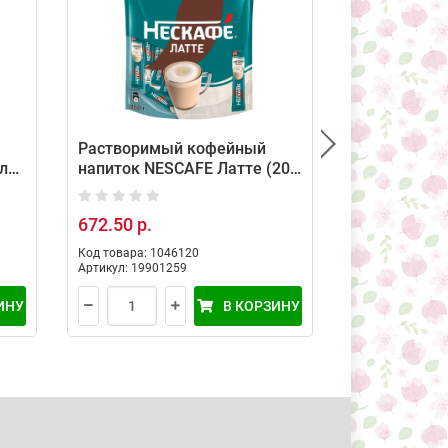
Растворимый кофейный
Растворимы
ль
напиток NESCAFE Латте (20
напиток NE
порций по 18г)
Капучино (1
672.50 р.
29.50 р.
34
Код товара: 1046120
Код товара: 10
Артикул: 19901259
Артикул: 12583
ИНУ
В КОРЗИНУ