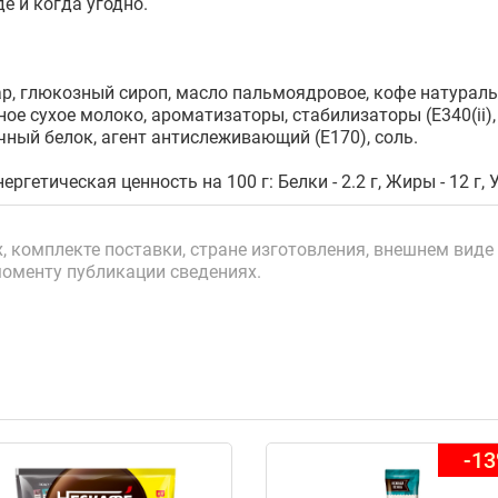
 и когда угодно.
р, глюкозный сироп, масло пальмоядровое, кофе натурал
е сухое молоко, ароматизаторы, стабилизаторы (Е340(ii), Е3
чный белок, агент антислеживающий (Е170), соль.
ергетическая ценность на 100 г: Белки - 2.2 г, Жиры - 12 г, У
 комплекте поставки, стране изготовления, внешнем виде 
моменту публикации сведениях.
-1