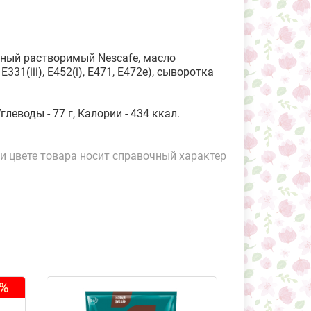
ьный растворимый Nescafе, масло
31(iii), Е452(i), Е471, Е472e), сыворотка
глеводы - 77 г, Калории - 434 ккал.
и цвете товара носит справочный характер
3%