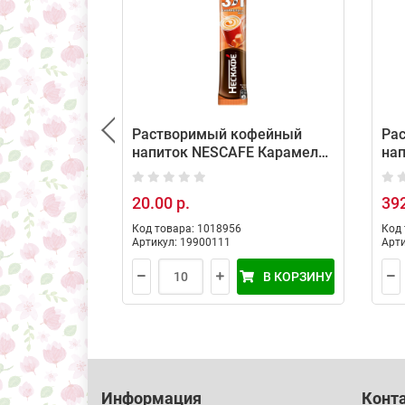
Растворимый кофейный
Ра
напиток NESCAFE Карамель
на
(10 порций по 14,5г)
Мяг
20.00 р.
392
Код товара: 1018956
Код 
Артикул: 19900111
Арти
В КОРЗИНУ
Информация
Конт