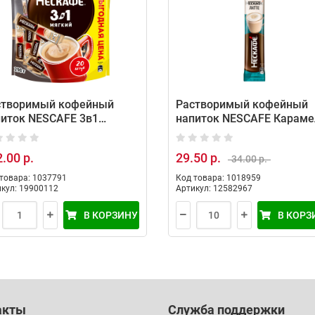
створимый кофейный
Растворимый кофейный
питок NESCAFE 3в1
напиток NESCAFE Караме
кий (20 порций по 14.5г )
(20 порций по 14,5г)
.00 р.
29.50 р.
34.00 р.
товара: 1037791
Код товара: 1018959
кул: 19900112
Артикул: 12582967
В КОРЗИНУ
В КОРЗ
акты
Служба поддержки