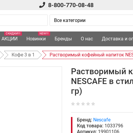
8-800-770-08-48
СКИДКИ!!!
NEW!!!
АКЦИИ
Новинки
Бренды
О нас
Доставка и о
Кофе 3 в 1
Растворимый кофейный напиток NESC
Растворимый к
NESCAFE в стил
гр)
Бренд:
Nescafe
Код товара:
1033796
Артикул:
19901106