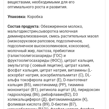
веществами, необходимыми для его
оптимального роста и развития.
Упаковка:
Коробка
Состав продукта:
Обезжиренное молоко,
мальтодекстрин,сыворотка молочная
деминерализованная, смесь растительных масел
(низкоэруковое рапсовое, подсолнечное,
подсолнечное высокоолеиновое, кокосовое),
молочный жир, лактоза, пребиотики
(галактоолигосахариды (ГОС) и
фруктоолигосахариды (ФОС)), цитрат кальция,
эмульгатор ( соевый лецитин), цитрат калия,
фосфат кальция, цитрат натрия, витамины (L-
аскорбат натрия, аскорбилпальмитат (С), DL-
альфа токоферола ацетат (Е), D-пантотенат
кальция (B5), никотинамид (PP), тиамина
мононитрат (B1), ретинола ацетат (A), пиридоксин
гидрохлорид (B6), рибофлавин(B2), D3
холекальциферол (Д), фитомаменадион (К),
фолиевая кислота (В9), D-биотин (B7),