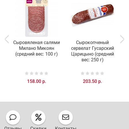
Сыровяленая салями
Сырокопченый
Милано Микоян
сервелат Гусарский
(средний вес: 100 г)
Царицыно (средний
М
вес: 250 г)
158.00 р.
203.50 р.
Отзывы
Скидки
Контакты