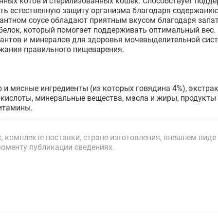
нных котов и стерилизованных кошек. Способствует подд
ь естественную защиту организма благодаря содержанию 
антном соусе обладают приятным вкусом благодаря запа
елок, который помогает поддерживать оптимальный вес.
дантов и минералов для здоровья мочевыделительной сис
жания правильного пищеварения.
 и мясные ингредиенты (из которых говядина 4%), экстрак
окислоты, минеральные вещества, масла и жиры, продукты
витамины.
 комплекте поставки, стране изготовления, внешнем виде 
моменту публикации сведениях.