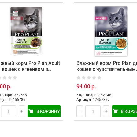
жный корм Pro Plan Adult
Влажный корм Pro Plan д
 кошек с ягненком в
кошек с чувствительным
е 85 г
пищеварением с
океанической рыбой в же
00 р.
94.00 р.
85 г
товара: 362566
Код товара: 362748
кул: 12456786
Артикул: 12457377
В КОРЗИНУ
В КОРЗ