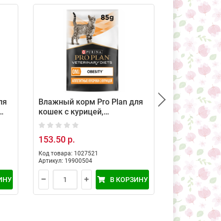
ля
Влажный корм Pro Plan для
Влажный ко
кошек с курицей,
стерилизов
диетический при ожирении,
Plan с индей
ле,
85 г
153.50 р.
94.00 р.
Код товара: 1027521
Код товара: 36
Артикул: 19900504
Артикул: 12456
ИНУ
В КОРЗИНУ