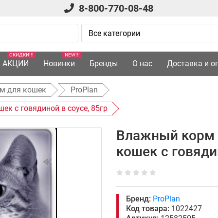
8-800-770-08-48
СКИДКИ!!!
NEW!!!
АКЦИИ
Новинки
Бренды
О нас
Доставка и о
м для кошек
ProPlan
ек с говядиной в соусе, 85гр
Влажный корм 
кошек с говяди
Бренд:
ProPlan
Код товара:
1022427