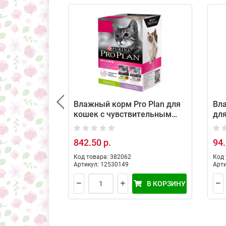
Влажный корм Pro Plan для
Вла
кошек с чувствительным
для
пищеварением с индейкой и
жел
ягненком, 10 шт по 85 г
842.50 р.
94.
Код товара: 382062
Код 
Артикул: 12530149
Арти
В КОРЗИНУ