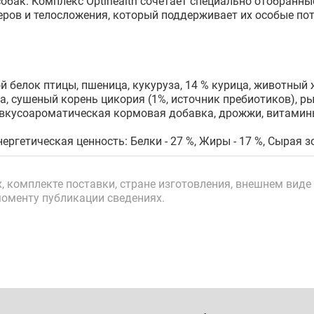
собак. Комплекс Optihealth сочетает специально отобранн
ров и телосложения, который поддерживает их особые пот
й белок птицы, пшеница, кукуруза, 14 % курица, животный ж
, сушеный корень цикория (1%, источник пребиотиков), р
 вкусоароматическая кормовая добавка, дрожжи, витамин
ергетическая ценность: Белки - 27 %, Жиры - 17 %, Сырая зо
 комплекте поставки, стране изготовления, внешнем виде 
моменту публикации сведениях.