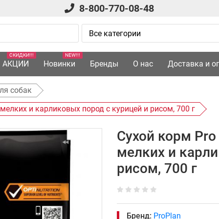
8-800-770-08-48
СКИДКИ!!!
NEW!!!
АКЦИИ
Новинки
Бренды
О нас
Доставка и о
ля собак
 мелких и карликовых пород с курицей и рисом, 700 г
Сухой корм Pro
мелких и карли
рисом, 700 г
Бренд:
ProPlan