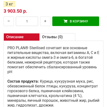
3 кг
3 903.50 р.
В КОРЗИНУ
Описание
Отзывы (0)
PRO PLAN® Sterilised сочетает все основные
питательные вещества, включая витамины A, C и E
и жирные кислоты омега-3 и омега-6, в богатой
белками, нежирной рецептуре, которая также
помогает обеспечить сбалансированный уровень
pH
Состав продукта:
Курица, кукурузная мука, рис,
обезвоженный белок птицы, кукуруза, концентрат
горохового белка, пшеничная клейковина,
пшеничная клетчатка, крольчатина (4 %),
минералы, яичный порошок, животный жир, рыбий
жир, гидролизат, дрожжи.