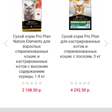
Сухой корм Pro Plan
Сухой корм Pro Plan
С
Nature Elements для
для кастрированных
д
взрослых
котов и
стерилизованных
стерилизованных
кошек и
кошек с лососем, 3 кг
кастрированных
котов с высоким
содержанием
курицы, 1.4 кг
2 108.50 р.
4 292.50 р.