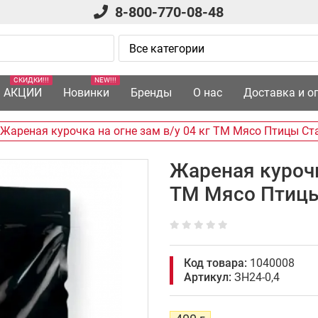
8-800-770-08-48
СКИДКИ!!!
NEW!!!
АКЦИИ
Новинки
Бренды
О нас
Доставка и о
Жареная курочка на огне зам в/у 04 кг ТМ Мясо Птицы С
Жареная курочк
ТМ Мясо Птицы
Код товара:
1040008
Артикул:
ЗН24-0,4