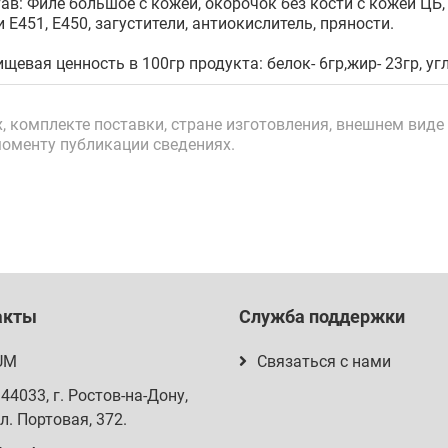
ав: Филе большое с кожей, окорочок без кости с кожей ЦБ,
 Е451, Е450, загустители, антиокислитель, пряности.
щевая ценность в 100гр продукта: белок- 6гр,жир- 23гр, у
 комплекте поставки, стране изготовления, внешнем виде 
моменту публикации сведениях.
акты
Служба поддержки
UM
Связаться с нами
344033
, г.
Ростов-на-Дону
,
л. Портовая, 372
.