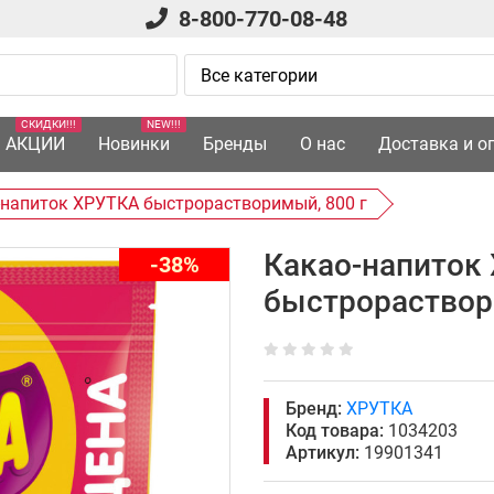
8-800-770-08-48
СКИДКИ!!!
NEW!!!
АКЦИИ
Новинки
Бренды
О нас
Доставка и о
-напиток ХРУТКА быстрорастворимый, 800 г
Какао-напиток
-38%
быстрораствор
Бренд:
ХРУТКА
Код товара:
1034203
Артикул:
19901341