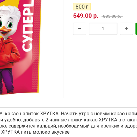
800 г
549.00 р.
885.00 р.
 какао-напиток ХРУТКА! Начать утро с новым какао-напи
 и удобно: добавьте 2 чайные ложки какао ХРУТКА в стака
локе содержится кальций, необходимый для крепких и здо
 ХРУТКА пить молоко вкуснее.