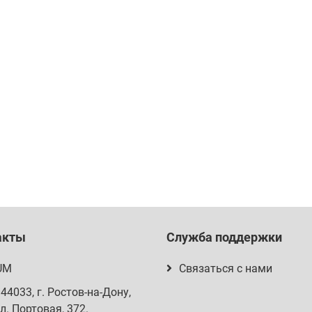
акты
Служба поддержки
UM
Связаться с нами
344033
, г.
Ростов-на-Дону
,
л. Портовая, 372
.