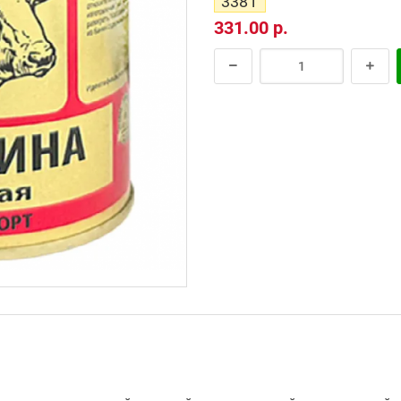
338 г
331.00 р.