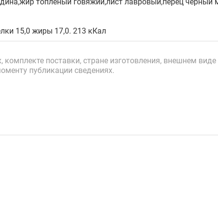
дина,жир топленый говяжий,лист лавровый,перец черный 
лки 15,0 жиры 17,0. 213 кКал
 комплекте поставки, стране изготовления, внешнем виде 
моменту публикации сведениях.