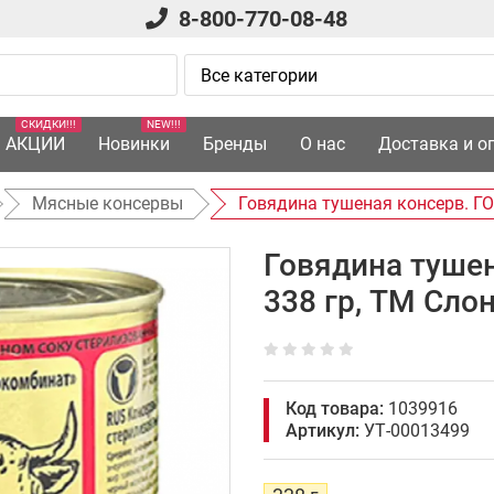
8-800-770-08-48
СКИДКИ!!!
NEW!!!
АКЦИИ
Новинки
Бренды
О нас
Доставка и о
Мясные консервы
Говядина тушеная консерв. ГО
Говядина тушен
338 гр, ТМ Сл
Код товара:
1039916
Артикул:
УТ-00013499