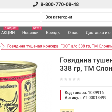
8-800-770-08-48
СКИДКИ!!!
NEW!!!
АКЦИИ
Новинки
Бренды
О нас
Доставка и о
Говядина тушеная консерв. ГОСТ в/с 338 гр, ТМ Слон
Говядина тушен
338 гр, ТМ Сл
Код товара:
1039916
Артикул:
УТ-00013499