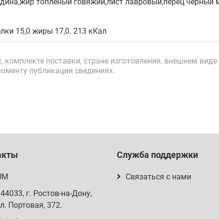
дина,жир топленый говяжий,лист лавровый,перец черный 
лки 15,0 жиры 17,0. 213 кКал
 комплекте поставки, стране изготовления, внешнем виде 
моменту публикации сведениях.
акты
Служба поддержки
UM
Связаться с нами
344033
, г.
Ростов-на-Дону
,
л. Портовая, 372
.