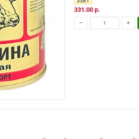
338 г
331.00 р.