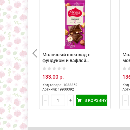
Молочный шоколад с
Мо
фундуком и вафлей
мол
СУДАРУШКА, 75гр
вк
бан
133.00 р.
136
ша
Фру
Код товара: 1033352
Код 
Артикул: 19900392
Арти
В КОРЗИНУ