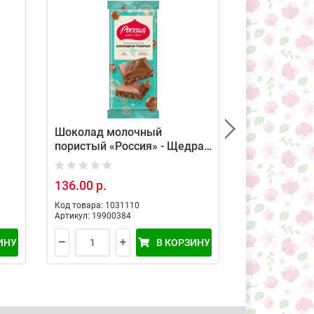
Шоколад молочный
Молочный 
пористый «Россия» - Щедрая
СУДАРУШКА
75г
Душа!, 70гр
арахисом, 7
136.00 р.
133.00 р.
Код товара: 1031110
Код товара: 10
Артикул: 19900384
Артикул: 19900
ИНУ
В КОРЗИНУ