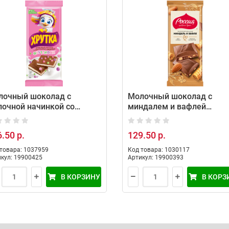
лочный шоколад с
Молочный шоколад с
очной начинкой со
миндалем и вафлей
усами фруктовый микс и
«Россия» - щедрая душа! 
ан, с хрустящими
.50 р.
129.50 р.
риками Хрутка
ттиФан, 82г
товара: 1037959
Код товара: 1030117
кул: 19900425
Артикул: 19900393
В КОРЗИНУ
В КОРЗ