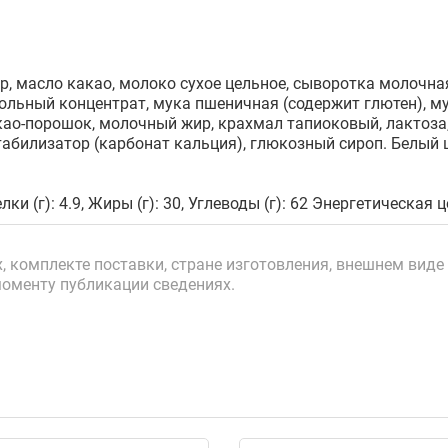
р, масло какао, молоко сухое цельное, сыворотка молочная
екольный концентрат, мука пшеничная (содержит глютен), 
као-порошок, молочный жир, крахмал тапиоковый, лактоза,
стабилизатор (карбонат кальция), глюкозный сироп. Белый
лки (г): 4.9, Жиры (г): 30, Углеводы (г): 62 Энергетическая 
 комплекте поставки, стране изготовления, внешнем виде 
моменту публикации сведениях.