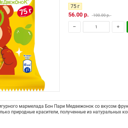
75 г
56.00 р.
100.00 р.
игурного мармелада Бон Пари Медвежонок со вкусом фрук
лько природные красители, полученные из натуральных к