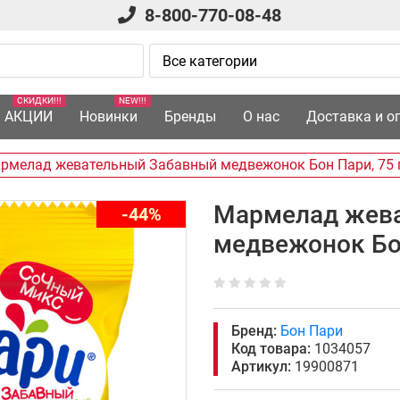
8-800-770-08-48
СКИДКИ!!!
NEW!!!
АКЦИИ
Новинки
Бренды
О нас
Доставка и о
рмелад жевательный Забавный медвежонок Бон Пари, 75 
Мармелад жев
-44%
медвежонок Бон
Бренд:
Бон Пари
Код товара:
1034057
Артикул:
19900871