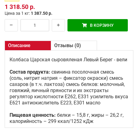
1 318.50 р.
Цена за 1 кг:
1 387.50 р.
В КОРЗИНУ
Описание
Отзывы (0)
Колбаса Царская сыровяленая Левый Берег - вели
Состав продукта:
свинина посолочная смесь
(соль, нитрит натрия – фиксатор окраски) смесь
сахаров (в т.ч. лактоза) смесь белков: молочный,
говяжий, яичный пряности и их экстракты
регулятор кислотности Е262, Е331 усилитель вкуса
Е621 антиокислитель Е223, Е301 масло
Пищевая ценность:
белки – 15,8 г, жиры – 26,2 г,
калорийность – 299 ккал/1252 кДж