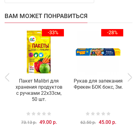
ВАМ МОЖЕТ ПОНРАВИТЬСЯ
-33%
-28%
Пакет Malibri для
Рукав для запекания
Р
хранения продуктов
Фрекен БОК бокс, 3м.
M
с ручками 22х33см,
50 шт.
49.00 р.
45.00 р.
73.13 р.
62.50 р.