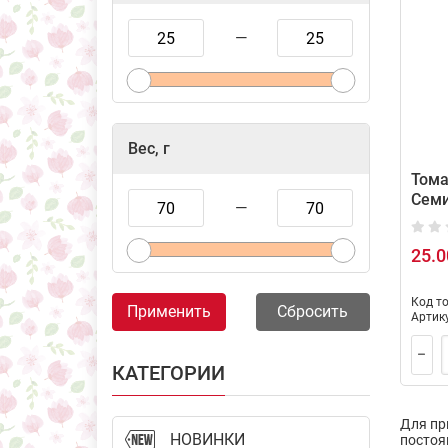
—
Вес, г
Тома
Семи
—
25.0
Код т
Применить
Сбросить
Артик
КАТЕГОРИИ
Для пр
НОВИНКИ
постоя