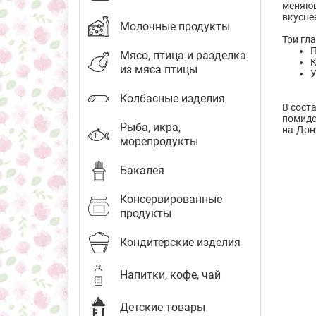
меняющ
вкусне
Молочные продукты
Три гл
П
Мясо, птица и разделка
К
из мяса птицы
У
Колбасные изделия
В сост
помидо
Рыба, икра,
на-Дон
морепродукты
Бакалея
Консервированные
продукты
Кондитерские изделия
Напитки, кофе, чай
Детские товары