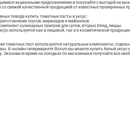
имися акционными предложениями и покупайте с выгодой не выхо
е со свежей качественной продукцией от известных проверенных п
авных повода купить томатные пасты и уксус:
риготовление соусов, маринадов и майонезов
омпонент кулинарных приправ для супов, вторых блюд, пиццы
ксус используется как в пищевой, так и в косметической продукци
аве томатных паст используются натуральные компоненты, отдель
ры. В онлайн-гипермаркете Storum вы можете купить белый уксус и
у. Экономьте время на поездках по магазинам и получайте все необ