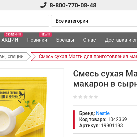
8-800-770-08-48
СКИДКИ!!!
NEW!!!
АКЦИИ
Новинки
Бренды
О нас
Доставка и о
вы, специи
Смесь сухая Магги для приготовления ма
Смесь сухая Ма
макарон в сырн
Бренд:
Nestle
Код товара:
1042369
Артикул:
19901193