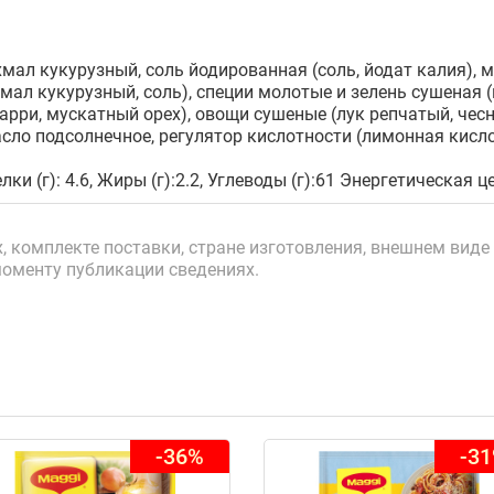
мал кукурузный, соль йодированная (соль, йодат калия), м
мал кукурузный, соль), специи молотые и зелень сушеная (
карри, мускатный орех), овощи сушеные (лук репчатый, че
асло подсолнечное, регулятор кислотности (лимонная кисло
лки (г): 4.6, Жиры (г):2.2, Углеводы (г):61 Энергетическая ц
 комплекте поставки, стране изготовления, внешнем виде 
моменту публикации сведениях.
-36%
-3