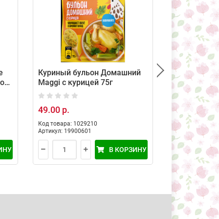
е
Куриный бульон Домашний
Приправа Ma
рон
Maggi с курицей 75г
для пригото
37 г
49.00 р.
67.50 р.
97
Код товара: 1029210
Код товара: 35
Артикул: 19900601
Артикул: 12447
ИНУ
В КОРЗИНУ