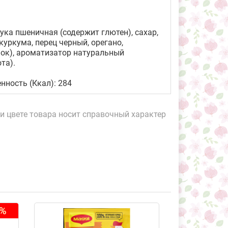
ука пшеничная (содержит глютен), сахар,
куркума, перец черный, орегано,
снок), ароматизатор натуральный
та).
енность (Ккал): 284
и цвете товара носит справочный характер
1%