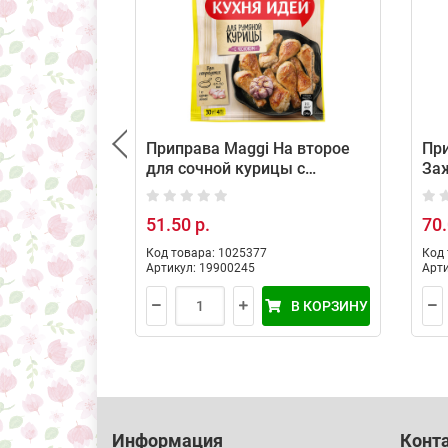
Приправа Maggi На второе
При
для сочной курицы с
Заж
чесноком, 30 г
мор
51.50 р.
70.
Код товара: 1025377
Код 
Артикул: 19900245
Арти
В КОРЗИНУ
Информация
Конт