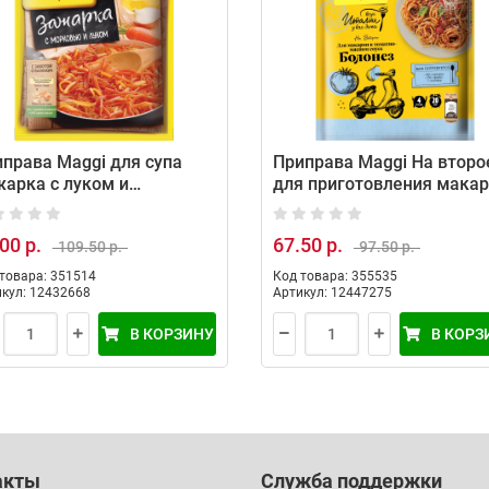
права Maggi для супа
Приправа Maggi На второ
арка с луком и
для приготовления мака
ковью, 60 г
в томатно-мясном соусе
Болонез, 30 г
00 р.
67.50 р.
109.50 р.
97.50 р.
товара: 351514
Код товара: 355535
кул: 12432668
Артикул: 12447275
В КОРЗИНУ
В КОРЗ
акты
Служба поддержки