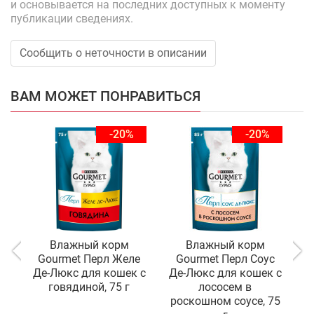
и основывается на последних доступных к моменту
публикации сведениях.
Сообщить о неточности в описании
ВАМ МОЖЕТ ПОНРАВИТЬСЯ
-20%
-20%
Влажный корм
Влажный корм
Gourmet Перл Желе
Gourmet Перл Соус
Де-Люкс для кошек с
Де-Люкс для кошек с
Д
говядиной, 75 г
лососем в
роскошном соусе, 75
р