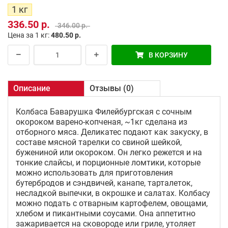
1 кг
336.50 р.
346.00 р.
Цена за 1 кг:
480.50 р.
В КОРЗИНУ
Описание
Отзывы (0)
Колбаса Баварушка Филейбургская с сочным
окороком варено-копченая, ~1кг сделана из
отборного мяса. Деликатес подают как закуску, в
составе мясной тарелки со свиной шейкой,
бужениной или окороком. Он легко режется и на
тонкие слайсы, и порционные ломтики, которые
можно использовать для приготовления
бутербродов и сэндвичей, канапе, тарталеток,
несладкой выпечки, в окрошке и салатах. Колбасу
можно подать с отварным картофелем, овощами,
хлебом и пикантными соусами. Она аппетитно
зажаривается на сковороде или гриле, утоляет