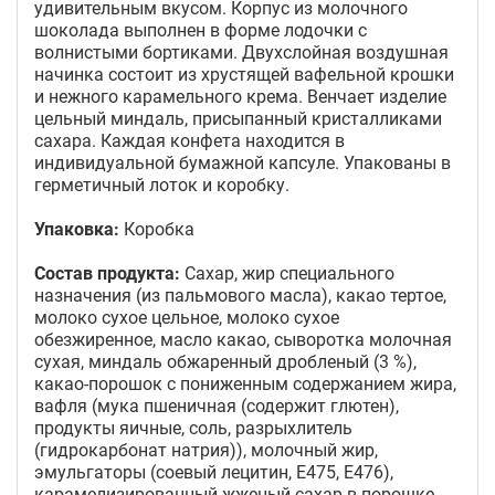
удивительным вкусом. Корпус из молочного
шоколада выполнен в форме лодочки с
волнистыми бортиками. Двухслойная воздушная
начинка состоит из хрустящей вафельной крошки
и нежного карамельного крема. Венчает изделие
цельный миндаль, присыпанный кристалликами
сахара. Каждая конфета находится в
индивидуальной бумажной капсуле. Упакованы в
герметичный лоток и коробку.
Упаковка:
Коробка
Состав продукта:
Сахар, жир специального
назначения (из пальмового масла), какао тертое,
молоко сухое цельное, молоко сухое
обезжиренное, масло какао, сыворотка молочная
сухая, миндаль обжаренный дробленый (3 %),
какао-порошок с пониженным содержанием жира,
вафля (мука пшеничная (содержит глютен),
продукты яичные, соль, разрыхлитель
(гидрокарбонат натрия)), молочный жир,
эмульгаторы (соевый лецитин, Е475, Е476),
карамелизированный жженый сахар в порошке,