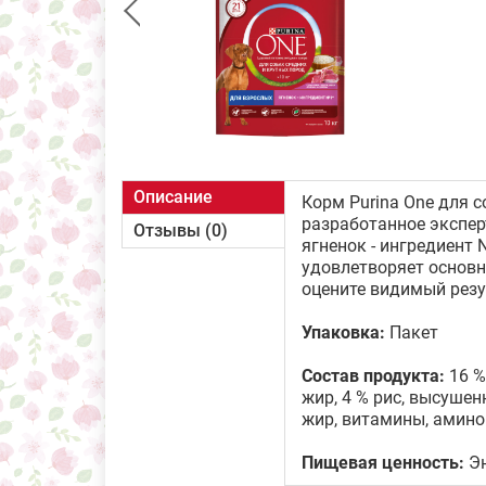
Описание
Корм Purina One для с
разработанное экспер
Отзывы (0)
ягненок - ингредиент 
удовлетворяет основн
оцените видимый резу
Упаковка:
Пакет
Состав продукта:
16 %
жир, 4 % рис, высуше
жир, витамины, амино
Пищевая ценность:
Эн