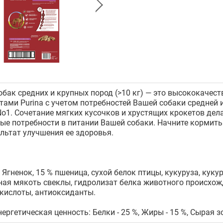
обак средних и крупных пород (>10 кг) — это высококачест
тами Purina с учетом потребностей Вашей собаки средней 
No1. Сочетание мягких куcочков и хрустящих крокетов дел
ые потребности в питании Вашей собаки. Начните кормить
льтат улучшения ее здоровья.
 Ягненок, 15 % пшеница, сухой белок птицы, кукуруза, куку
нная мякоть свеклы, гидролизат белка животного происхо
кислоты, антиоксиданты.
ергетическая ценность: Белки - 25 %, Жиры - 15 %, Сырая зо