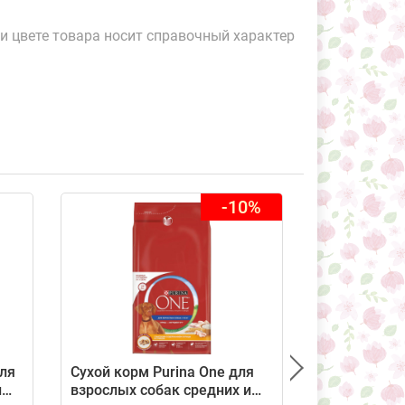
и цвете товара носит справочный характер
-10%
ля
Сухой корм Purina One для
Сухой корм 
и
взрослых собак средних и
взрослых со