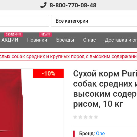
8-800-770-08-48
СКИДКИ!!!
NEW!!!
АКЦИИ
Новинки
Бренды
О нас
Доставка и о
ослых собак средних и крупных пород с высоким содержание
Сухой корм Pur
-10%
собак средних 
высоким содер
рисом, 10 кг
Бренд:
One