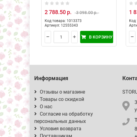
Курица Рис 7кг
кру
со
2 788.50 р.
1 8
3 098.00 р.
рис
Код товара: 1013373
Код 
Артикул: 12555343
Арти
В КОРЗИНУ
Информация
Конт
Отзывы о магазине
STOR
Товары со скидкой
О нас
у
Согласие на обработку
персональных данных
Условия возврата
8
Поставщикам
+