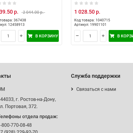
пных пород с высоким
крупных пород с говядин
держанием ягненка и
рисом 1.8кг
39.50 р.
1 028.50 р.
2 044.00 р.
ом, 3.8 кг
товара: 367438
Код товара: 1040715
кул: 12458913
Артикул: 19901101
В КОРЗИНУ
В КОРЗ
акты
Служба поддержки
UM
Связаться с нами
344033
, г.
Ростов-на-Дону
,
л. Портовая, 372
.
Телефоны отдела продаж:
-800-770-08-48
7 (928) 229-92-70