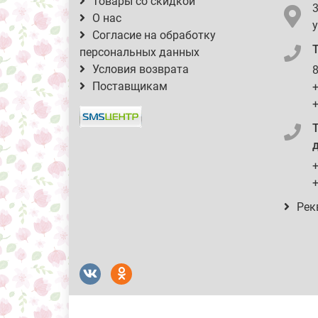
Товары со скидкой
О нас
у
Согласие на обработку
персональных данных
Условия возврата
8
Поставщикам
+
+
д
+
+
Рек