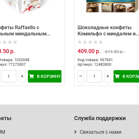
феты Raffaello с
Шоколадные конфеты
льным миндальным
Комильфо с миндалем и
хом в кокосовой
кремом-карамелью, 116 
ыпке, 150 гр
.50 р.
409.00 р.
674.50 р.
товара: 1032048
Код товара: 367841
кул: 77272807
Артикул: 12483800
В КОРЗИНУ
В КОРЗ
акты
Служба поддержки
UM
Связаться с нами