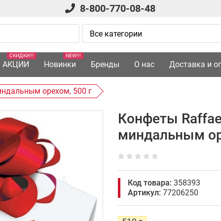
8-800-770-08-48
СКИДКИ!!!
NEW!!!
АКЦИИ
Новинки
Бренды
О нас
Доставка и о
индальным орехом, 500 г
Конфеты Raffae
миндальным ор
Код товара:
358393
Артикул:
77206250