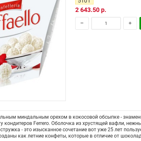
510 г
2 643.50 р.
цельным миндальным орехом в кокосовой обсыпке - знамен
у кондитеров Ferrero. Оболочка из хрустящей вафли, неж
стружка - это изысканное сочетание вот уже 25 лет польз
 созданы как летние конфеты, которые в отличие от шокола