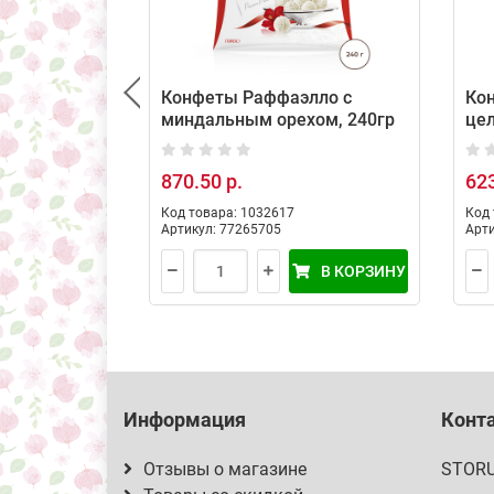
Конфеты Раффаэлло с
Кон
миндальным орехом, 240гр
це
оре
обс
870.50 р.
623
Код товара: 1032617
Код 
Артикул: 77265705
Арти
В КОРЗИНУ
Информация
Конт
Отзывы о магазине
STOR