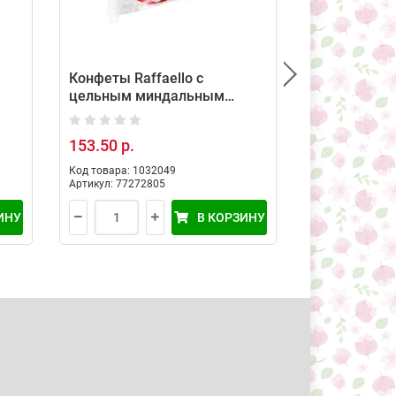
Конфеты Raffaello с
Конфеты ш
цельным миндальным
«РОССИЯ» -
г
орехом в кокосовой
вкус Пирож
обсыпке, 40 гр
Картошка,1
153.50 р.
390.00 р.
Код товара: 1032049
Код товара: 10
Артикул: 77272805
Артикул: 19901
ИНУ
В КОРЗИНУ