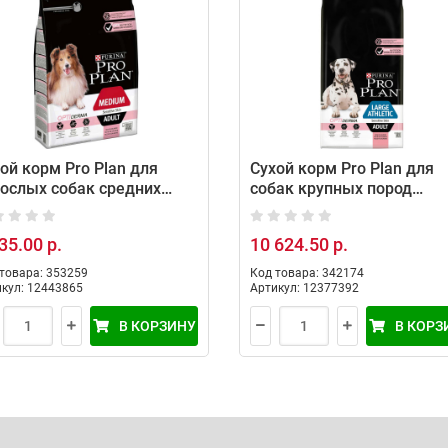
ой корм Pro Plan для
Сухой корм Pro Plan для
ослых собак средних
собак крупных пород
од с чувствительной
атлетически сложенных 
ей с лососем, 3 кг
чувствительной кожей с
35.00 р.
10 624.50 р.
лососем, 14 кг
товара: 353259
Код товара: 342174
кул: 12443865
Артикул: 12377392
В КОРЗИНУ
В КОРЗ