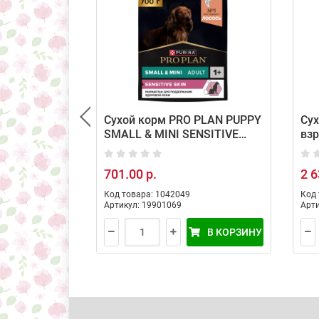
Сухой корм PRO PLAN PUPPY
Сух
SMALL & MINI SENSITIVE
взр
SKIN для щенков мелких и
пор
карликовых пород с
кож
701.00 р.
2 6
чувствительной кожей с
лососем, 700гр
Код товара: 1042049
Код 
Артикул: 19901069
Арти
В КОРЗИНУ