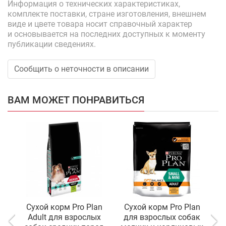
Информация о технических характеристиках,
комплекте поставки, стране изготовления, внешнем
виде и цвете товара носит справочный характер
и основывается на последних доступных к моменту
публикации сведениях.
Сообщить о неточности в описании
ВАМ МОЖЕТ ПОНРАВИТЬСЯ
Сухой корм Pro Plan
Сухой корм Pro Plan
С
Adult для взрослых
для взрослых собак
д