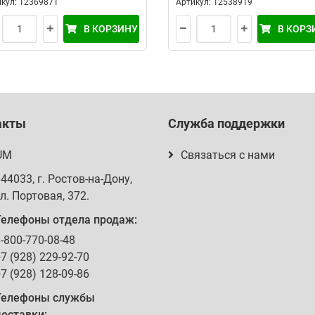
кул: 12369871
Артикул: 12538919
В КОРЗИНУ
В КОРЗ
акты
Служба поддержки
UM
Связаться с нами
344033
, г.
Ростов-на-Дону
,
л. Портовая, 372
.
Телефоны отдела продаж:
-800-770-08-48
7 (928) 229-92-70
7 (928) 128-09-86
Телефоны службы
оставки: