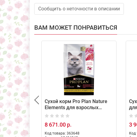
Сообщить о неточности в описании
ВАМ МОЖЕТ ПОНРАВИТЬСЯ
Сухой корм Pro Plan Nature
Сух
Elements для взрослых
для
стерилизованных кошек и
чу
кастрированных котов с
пи
8 671.00 р.
3 9
высоким содержанием
инд
курицы, 7 кг
Код товара: 363648
Код 