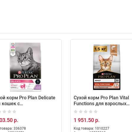
ой корм Pro Plan Delicate
Сухой корм Pro Plan Vital
 кошек с
Functions для взрослых
вствительным
кошек для поддержания
щеварением со вкусом
функций почек с лососем
03.50 р.
1 951.50 р.
ейки, 3 кг
1,5 кг
товара: 336378
Код товара: 1010227