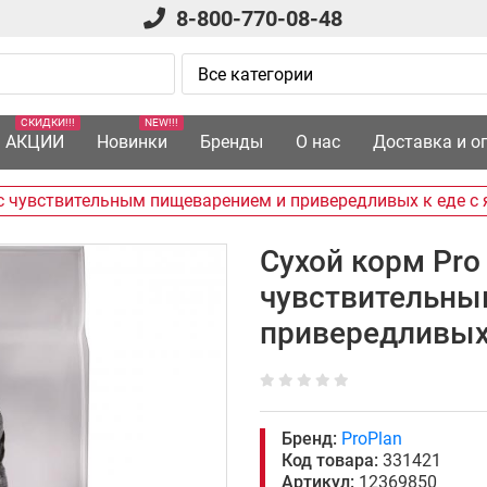
8-800-770-08-48
СКИДКИ!!!
NEW!!!
АКЦИИ
Новинки
Бренды
О нас
Доставка и о
с чувствительным пищеварением и привередливых к еде с я
Сухой корм Pro
чувствительны
привередливых 
Бренд:
ProPlan
Код товара:
331421
Артикул:
12369850