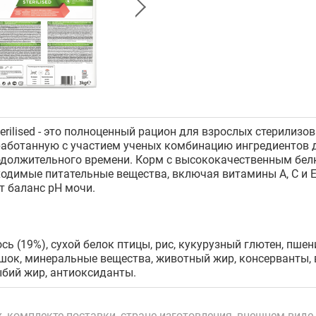
terilised - это полноценный рацион для взрослых стерилиз
работанную с участием ученых комбинацию ингредиентов 
одолжительного времени. Корм с высококачественным бел
одимые питательные вещества, включая витамины А, С и Е,
т баланс pH мочи.
сь (19%), сухой белок птицы, рис, кукурузный глютен, пше
шок, минеральные вещества, животный жир, консерванты,
бий жир, антиоксиданты.
 комплекте поставки, стране изготовления, внешнем виде 