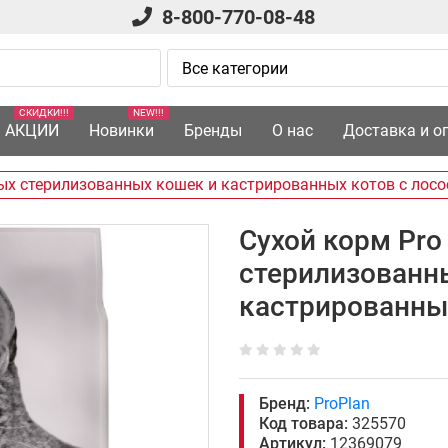
8-800-770-08-48
СКИДКИ!!!
NEW!!!
АКЦИИ
Новинки
Бренды
О нас
Доставка и о
ых стерилизованных кошек и кастрированных котов с лосос
Сухой корм Pro
стерилизованн
кастрированных
Бренд:
ProPlan
Код товара:
325570
Артикул:
12369079