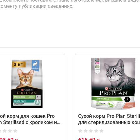
моменту публикации сведениях.
ой корм для кошек Pro
Сухой корм Pro Plan Steril
n Sterilised с кроликом и
для стерилизованных ко
ицей, 3 кг
с лососем, 400 г
03.50 р.
616.50 р.